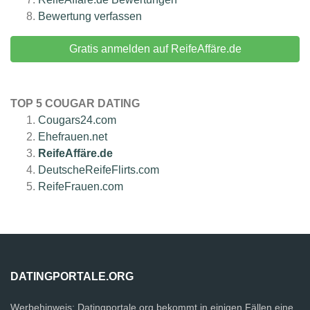
Bewertung verfassen
Gratis anmelden auf ReifeAffäre.de
TOP 5 COUGAR DATING
Cougars24.com
Ehefrauen.net
ReifeAffäre.de
DeutscheReifeFlirts.com
ReifeFrauen.com
DATINGPORTALE.ORG
Werbehinweis: Datingportale.org bekommt in einigen Fällen eine