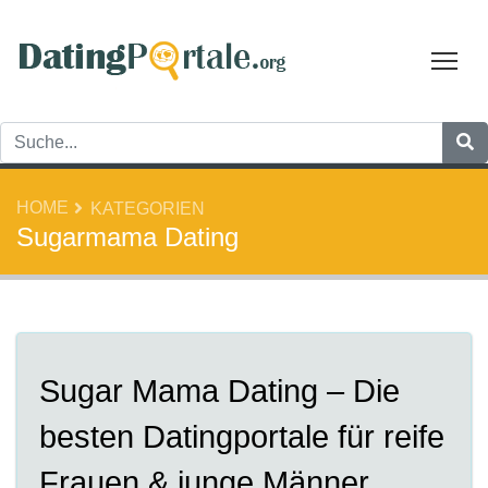
Tog
HOME
KATEGORIEN
Sugarmama Dating
Sugar Mama Dating – Die
besten Datingportale für reife
Frauen & junge Männer