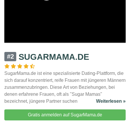
SUGARMAMA.DE
#2
SugarMama.de ist eine spezialisierte Dating-Plattform, die
sich darauf konzentriert, reife Frauen mit jüngeren Männern
zusammenzubringen. Diese Art von Beziehungen, bei
denen erfahrene Frauen, oft als "Sugar Mamas"
bezeichnet, jüngere Partner suchen
Weiterlesen »
Gratis anmelden auf SugarMama.de