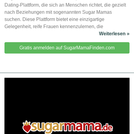
Dating-Plattform, die sich an Menschen richtet, die gezielt
nach Beziehungen mit sogenannten Sugar Mamas
suchen. Diese Plattform bietet eine einzigartige
Gelegenheit, reife Frauen kennenzulernen, die
Weiterlesen »
Gratis anmelden auf SugarMamaFinden.com